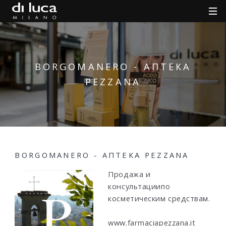
BORGOMANERO - АПТЕКА
PEZZANA
BORGOMANERO - АПТЕКА PEZZANA
Продажа и
консультациипо
косметическим средствам.
www.farmaciapezzana.it